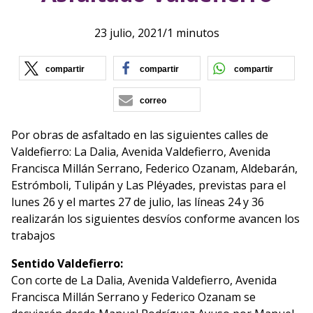
23 julio, 2021
/
1 minutos
(se abre en nueva ventana)
(se abre en nueva vent
(se ab
compartir
compartir
compartir
correo
Por obras de asfaltado en las siguientes calles de
Valdefierro: La Dalia, Avenida Valdefierro, Avenida
Francisca Millán Serrano, Federico Ozanam, Aldebarán,
Estrómboli, Tulipán y Las Pléyades, previstas para el
lunes 26 y el martes 27 de julio, las líneas 24 y 36
realizarán los siguientes desvíos conforme avancen los
trabajos
Sentido Valdefierro:
Con corte de La Dalia, Avenida Valdefierro, Avenida
Francisca Millán Serrano y Federico Ozanam se