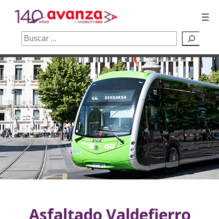
Buscar
Saltar
al
contenido
Asfaltado Valdefierro