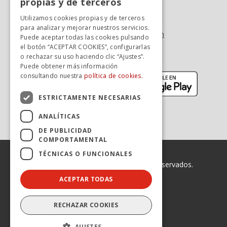
propias y de terceros
Tel. +34 976 900 085
SPANISH
Utilizamos cookies propias y de terceros
Tel. +34 900 923 181
para analizar y mejorar nuestros servicios.
info.zaragoza@avanzagrupo.com
Puede aceptar todas las cookies pulsando
el botón “ACEPTAR COOKIES”, configurarlas
Sugerencias y reclamaciones
o rechazar su uso haciendo clic “Ajustes”.
Descarga la APP:
Puede obtener más información
(se abre en nueva ventana)
(se abr
consultando nuestra
política de cookies.
ESTRICTAMENTE NECESARIAS
ANALÍTICAS
DE PUBLICIDAD
COMPORTAMENTAL
TÉCNICAS O FUNCIONALES
© 2026 Avanza. Todos los derechos reservados.
ACEPTAR TODAS
Enlaces legales
Declaración de Accesibilidad
Aviso legal
RECHAZAR COOKIES
Política de privacidad
Política de cookies
AJUSTES