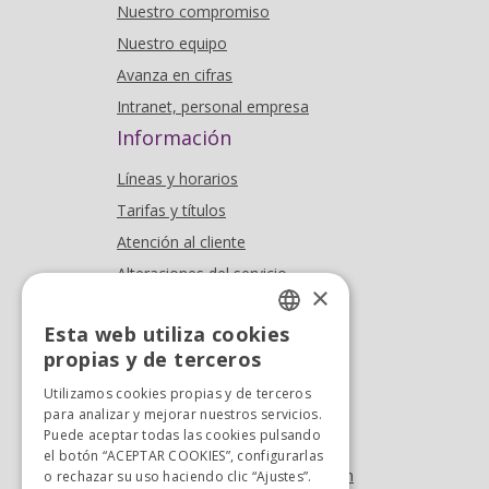
Nuestro compromiso
Nuestro equipo
Avanza en cifras
Intranet, personal empresa
Información
Líneas y horarios
Tarifas y títulos
Atención al cliente
Alteraciones del servicio
×
Publicidad en el bus
Esta web utiliza cookies
Dónde estamos
SPANISH
propias y de terceros
SPANISH
Oficina At. al cliente
Utilizamos cookies propias y de terceros
Tel. +34 976 900 085
para analizar y mejorar nuestros servicios.
Puede aceptar todas las cookies pulsando
Tel. +34 900 923 181
el botón “ACEPTAR COOKIES”, configurarlas
info.zaragoza@avanzagrupo.com
o rechazar su uso haciendo clic “Ajustes”.