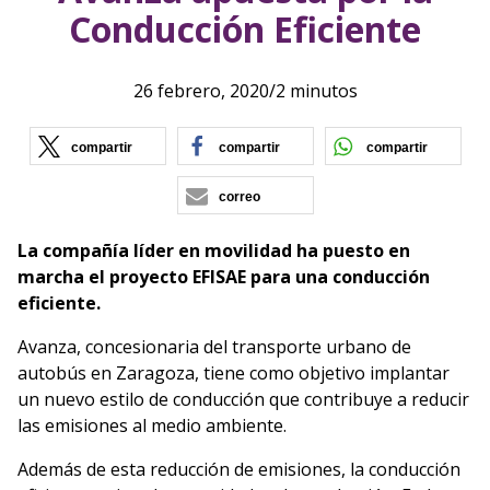
Conducción Eficiente
26 febrero, 2020
/
2 minutos
(se abre en nueva ventana)
(se abre en nueva vent
(se ab
compartir
compartir
compartir
correo
La compañía líder en movilidad ha puesto en
marcha el proyecto EFISAE para una conducción
eficiente.
Avanza, concesionaria del transporte urbano de
autobús en Zaragoza, tiene como objetivo implantar
un nuevo estilo de conducción que contribuye a reducir
las emisiones al medio ambiente.
Además de esta reducción de emisiones, la conducción