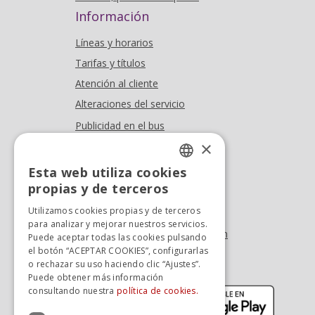
Información
Líneas y horarios
Tarifas y títulos
Atención al cliente
Alteraciones del servicio
Publicidad en el bus
×
Dónde estamos
Esta web utiliza cookies
Oficina At. al cliente
SPANISH
propias y de terceros
Tel. +34 976 900 085
SPANISH
Utilizamos cookies propias y de terceros
Tel. +34 900 923 181
para analizar y mejorar nuestros servicios.
info.zaragoza@avanzagrupo.com
Puede aceptar todas las cookies pulsando
el botón “ACEPTAR COOKIES”, configurarlas
Sugerencias y reclamaciones
o rechazar su uso haciendo clic “Ajustes”.
Descarga la APP:
Puede obtener más información
(se abre en nueva ventana)
(se abr
consultando nuestra
política de cookies.