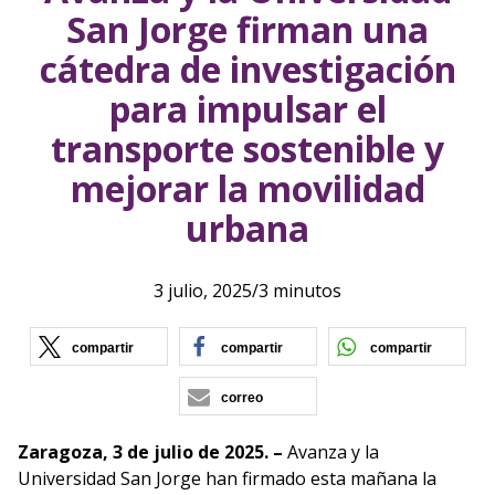
San Jorge firman una
cátedra de investigación
para impulsar el
transporte sostenible y
mejorar la movilidad
urbana
3 julio, 2025
/
3 minutos
(se abre en nueva ventana)
(se abre en nueva vent
(se ab
compartir
compartir
compartir
correo
Zaragoza, 3 de julio de 2025. –
Avanza y la
Universidad San Jorge han firmado esta mañana la