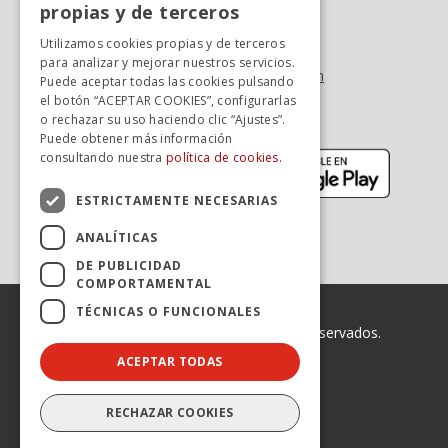
propias y de terceros
Tel. +34 976 900 085
SPANISH
Utilizamos cookies propias y de terceros
Tel. +34 900 923 181
para analizar y mejorar nuestros servicios.
info.zaragoza@avanzagrupo.com
Puede aceptar todas las cookies pulsando
el botón “ACEPTAR COOKIES”, configurarlas
Sugerencias y reclamaciones
o rechazar su uso haciendo clic “Ajustes”.
Descarga la APP:
Puede obtener más información
(se abre en nueva ventana)
(se abr
consultando nuestra
política de cookies.
ESTRICTAMENTE NECESARIAS
ANALÍTICAS
DE PUBLICIDAD
COMPORTAMENTAL
TÉCNICAS O FUNCIONALES
© 2026 Avanza. Todos los derechos reservados.
ACEPTAR TODAS
Enlaces legales
Declaración de Accesibilidad
Aviso legal
RECHAZAR COOKIES
Política de privacidad
Política de cookies