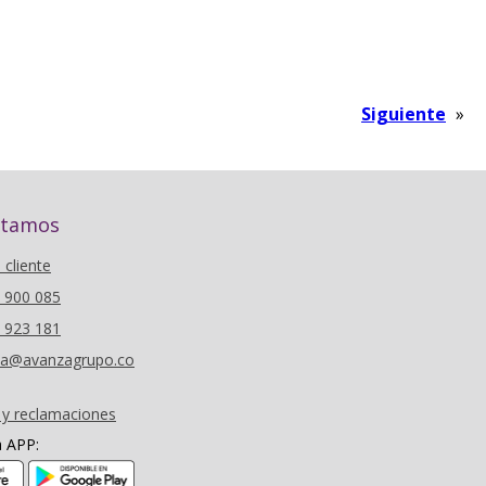
Siguiente
»
stamos
l cliente
6 900 085
0 923 181
oza@avanzagrupo.co
 y reclamaciones
a APP:
(se abre en nueva ventana)
(se abre en nueva ventana)