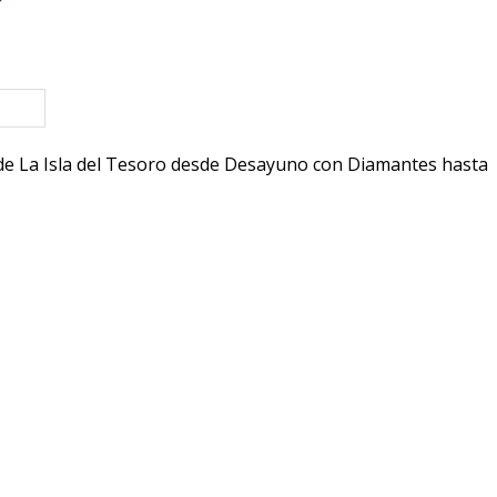
eva ventana)
rte de La Isla del Tesoro desde Desayuno con Diamantes hasta