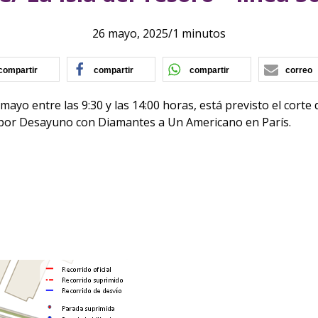
26 mayo, 2025
/
1 minutos
(se abre en nueva ventana)
(se abre en nueva ventana)
(se abre en nu
compartir
compartir
compartir
correo
de mayo entre las 9:30 y las 14:00 horas, está previsto el co
ro por Desayuno con Diamantes a Un Americano en París.