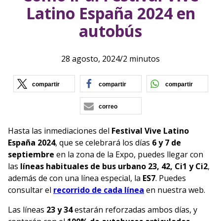
Latino España 2024 en
autobús
28 agosto, 2024
/
2 minutos
(se abre en nueva ventana)
(se abre en nueva vent
(se ab
compartir
compartir
compartir
correo
Hasta las inmediaciones del
Festival Vive Latino
España 2024
, que se celebrará los días
6 y 7 de
septiembre
en la zona de la Expo, puedes llegar con
las
líneas habituales de bus urbano 23, 42, Ci1 y Ci2
,
además de con una línea especial, la
ES7
. Puedes
consultar el
recorrido de cada línea
en nuestra web.
Las líneas
23 y 34
estarán reforzadas ambos días, y