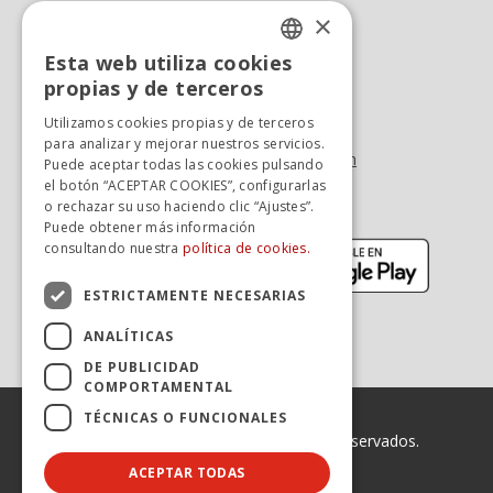
×
Dónde estamos
Esta web utiliza cookies
Oficina At. al cliente
SPANISH
propias y de terceros
Tel. +34 976 900 085
SPANISH
Utilizamos cookies propias y de terceros
Tel. +34 900 923 181
para analizar y mejorar nuestros servicios.
info.zaragoza@avanzagrupo.com
Puede aceptar todas las cookies pulsando
el botón “ACEPTAR COOKIES”, configurarlas
Sugerencias y reclamaciones
o rechazar su uso haciendo clic “Ajustes”.
Descarga la APP:
Puede obtener más información
(se abre en nueva ventana)
(se abr
consultando nuestra
política de cookies.
ESTRICTAMENTE NECESARIAS
ANALÍTICAS
DE PUBLICIDAD
COMPORTAMENTAL
TÉCNICAS O FUNCIONALES
© 2026 Avanza. Todos los derechos reservados.
ACEPTAR TODAS
Enlaces legales
Declaración de Accesibilidad