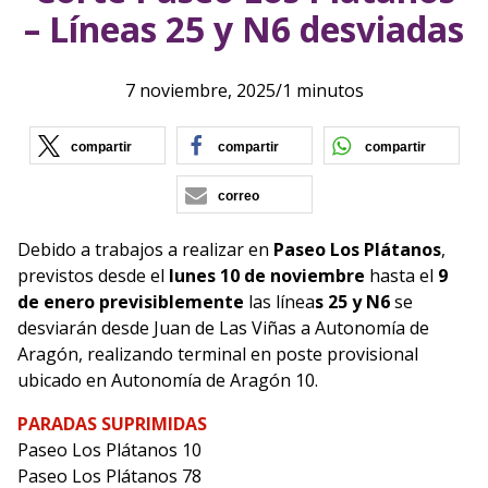
– Líneas 25 y N6 desviadas
7 noviembre, 2025
/
1 minutos
(se abre en nueva ventana)
(se abre en nueva vent
(se ab
compartir
compartir
compartir
correo
Debido a trabajos a realizar en
Paseo Los Plátanos
,
previstos desde el
lunes 10 de noviembre
hasta el
9
de enero previsiblemente
las línea
s 25 y N6
se
desviarán desde Juan de Las Viñas a Autonomía de
Aragón, realizando terminal en poste provisional
ubicado en Autonomía de Aragón 10.
PARADAS SUPRIMIDAS
Paseo Los Plátanos 10
Paseo Los Plátanos 78