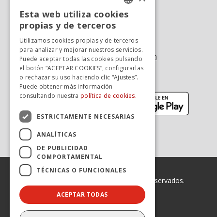
Esta web utiliza cookies
Oficina At. al cliente
SPANISH
propias y de terceros
Tel. +34 976 900 085
SPANISH
Utilizamos cookies propias y de terceros
Tel. +34 900 923 181
para analizar y mejorar nuestros servicios.
info.zaragoza@avanzagrupo.com
Puede aceptar todas las cookies pulsando
el botón “ACEPTAR COOKIES”, configurarlas
Sugerencias y reclamaciones
o rechazar su uso haciendo clic “Ajustes”.
Descarga la APP:
Puede obtener más información
(se abre en nueva ventana)
(se abr
consultando nuestra
política de cookies.
ESTRICTAMENTE NECESARIAS
ANALÍTICAS
DE PUBLICIDAD
COMPORTAMENTAL
TÉCNICAS O FUNCIONALES
© 2026 Avanza. Todos los derechos reservados.
ACEPTAR TODAS
Enlaces legales
Declaración de Accesibilidad
Aviso legal