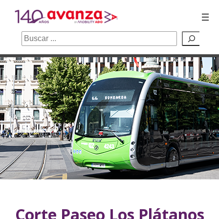
Buscar
Saltar
al
contenido
Corte Paseo Los Plátanos