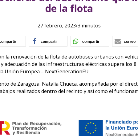
de la flota
27 febrero, 2023
/
3 minutos
(se abre en nueva ventana)
(se abre en nueva ventana)
(se abre en nu
compartir
compartir
compartir
correo
n la renovación de la flota de autobuses urbanos con vehíc
y adecuación de las infraestructuras eléctricas supera los 8 
r la Unión Europea – NextGenerationEU.
iento de Zaragoza, Natalia Chueca, acompañada por el direc
ajos realizados dentro del recinto y así como el funcionam