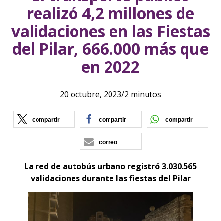
realizó 4,2 millones de
validaciones en las Fiestas
del Pilar, 666.000 más que
en 2022
20 octubre, 2023
/
2 minutos
(se abre en nueva ventana)
(se abre en nueva vent
(se ab
compartir
compartir
compartir
correo
La red de autobús urbano registró 3.030.565
validaciones durante las fiestas del Pilar