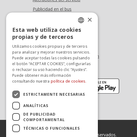
Publicidad en el bus
Dónde estamos
×
Esta web utiliza cookies
Oficina At. al cliente
SPANISH
propias y de terceros
Tel. +34 976 900 085
SPANISH
Utilizamos cookies propias y de terceros
Tel. +34 900 923 181
para analizar y mejorar nuestros servicios.
info.zaragoza@avanzagrupo.com
Puede aceptar todas las cookies pulsando
el botón “ACEPTAR COOKIES”, configurarlas
Sugerencias y reclamaciones
o rechazar su uso haciendo clic “Ajustes”.
Descarga la APP:
Puede obtener más información
(se abre en nueva ventana)
(se abr
consultando nuestra
política de cookies.
ESTRICTAMENTE NECESARIAS
ANALÍTICAS
DE PUBLICIDAD
COMPORTAMENTAL
TÉCNICAS O FUNCIONALES
© 2026 Avanza. Todos los derechos reservados.