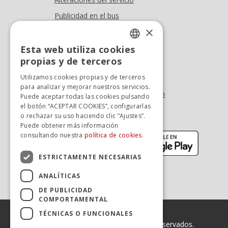
Publicidad en el bus
×
Dónde estamos
Esta web utiliza cookies
Oficina At. al cliente
SPANISH
propias y de terceros
Tel. +34 976 900 085
SPANISH
Utilizamos cookies propias y de terceros
Tel. +34 900 923 181
para analizar y mejorar nuestros servicios.
info.zaragoza@avanzagrupo.com
Puede aceptar todas las cookies pulsando
el botón “ACEPTAR COOKIES”, configurarlas
Sugerencias y reclamaciones
o rechazar su uso haciendo clic “Ajustes”.
Descarga la APP:
Puede obtener más información
(se abre en nueva ventana)
(se abr
consultando nuestra
política de cookies.
ESTRICTAMENTE NECESARIAS
ANALÍTICAS
DE PUBLICIDAD
COMPORTAMENTAL
TÉCNICAS O FUNCIONALES
© 2026 Avanza. Todos los derechos reservados.