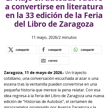
a convertirse en literatura
en la 33 edición de la Feria
del Libro de Zaragoza
11 mayo, 2026
/
2 minutos
(se abre en nueva ventana)
(se abre en nueva vent
(se ab
compartir
compartir
compartir
correo
Zaragoza, 11 de mayo de 2026.-
Un trayecto
cotidiano, una conversación escuchada al azar o una
escena tras la ventanilla pueden convertirse en una
pequeña historia que merece la pena relatar. Con esa
idea regresa a la Feria del Libro de Zaragoza una nueva
edición de “Historias de Autobús”, el certamen de
microrrelatos promovido por Avanza Zaragoza y la