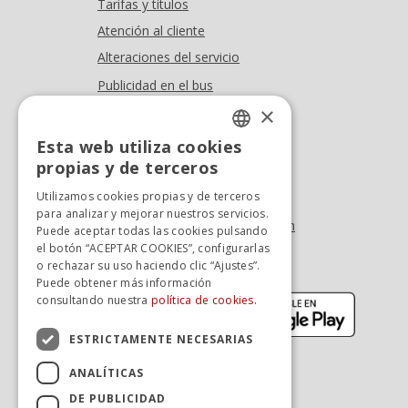
Tarifas y títulos
Atención al cliente
Alteraciones del servicio
Publicidad en el bus
Dónde estamos
×
Esta web utiliza cookies
Oficina At. al cliente
SPANISH
propias y de terceros
Tel. +34 976 900 085
SPANISH
Utilizamos cookies propias y de terceros
Tel. +34 900 923 181
para analizar y mejorar nuestros servicios.
info.zaragoza@avanzagrupo.com
Puede aceptar todas las cookies pulsando
el botón “ACEPTAR COOKIES”, configurarlas
Sugerencias y reclamaciones
o rechazar su uso haciendo clic “Ajustes”.
Descarga la APP:
Puede obtener más información
(se abre en nueva ventana)
(se abr
consultando nuestra
política de cookies.
ESTRICTAMENTE NECESARIAS
ANALÍTICAS
DE PUBLICIDAD