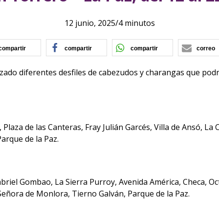
12 junio, 2025
/
4 minutos
(se abre en nueva ventana)
(se abre en nueva ventana)
(se abre en nu
compartir
compartir
compartir
correo
zado diferentes desfiles de cabezudos y charangas que podría
e, Plaza de las Canteras, Fray Julián Garcés, Villa de Ansó, L
arque de la Paz.
riel Gombao, La Sierra Purroy, Avenida América, Checa, Octavi
 Señora de Monlora, Tierno Galván, Parque de la Paz.