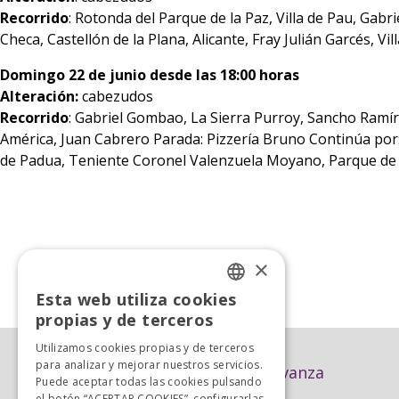
Recorrido
: Rotonda del Parque de la Paz, Villa de Pau, Ga
Checa, Castellón de la Plana, Alicante, Fray Julián Garcés, V
Domingo 22 de junio desde las 18:00 horas
Alteración:
cabezudos
Recorrido
: Gabriel Gombao, La Sierra Purroy, Sancho Ramíre
América, Juan Cabrero Parada: Pizzería Bruno Continúa por:
de Padua, Teniente Coronel Valenzuela Moyano, Parque de 
×
«
Anterior
Esta web utiliza cookies
SPANISH
propias y de terceros
SPANISH
Utilizamos cookies propias y de terceros
para analizar y mejorar nuestros servicios.
Avanza
Puede aceptar todas las cookies pulsando
el botón “ACEPTAR COOKIES”, configurarlas