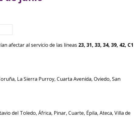
eva ventana)
n afectar al servicio de las líneas
23, 31, 33, 34, 39, 42, C1
a Coruña, La Sierra Purroy, Cuarta Avenida, Oviedo, San
o del Toledo, África, Pinar, Cuarte, Épila, Ateca, Villa de