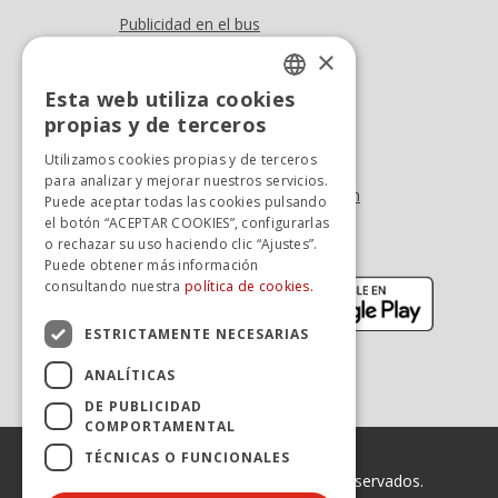
Publicidad en el bus
Dónde estamos
×
Esta web utiliza cookies
Oficina At. al cliente
SPANISH
propias y de terceros
Tel. +34 976 900 085
SPANISH
Utilizamos cookies propias y de terceros
Tel. +34 900 923 181
para analizar y mejorar nuestros servicios.
info.zaragoza@avanzagrupo.com
Puede aceptar todas las cookies pulsando
el botón “ACEPTAR COOKIES”, configurarlas
Sugerencias y reclamaciones
o rechazar su uso haciendo clic “Ajustes”.
Descarga la APP:
Puede obtener más información
(se abre en nueva ventana)
(se abr
consultando nuestra
política de cookies.
ESTRICTAMENTE NECESARIAS
ANALÍTICAS
DE PUBLICIDAD
COMPORTAMENTAL
TÉCNICAS O FUNCIONALES
© 2026 Avanza. Todos los derechos reservados.