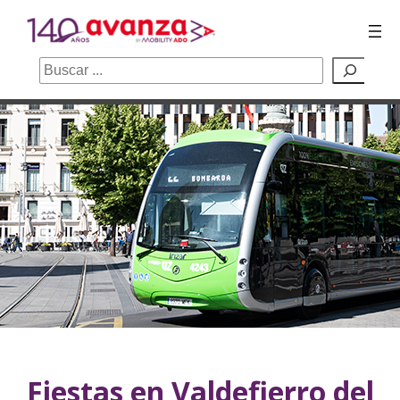
Buscar
Saltar
al
contenido
Fiestas en Valdefierro del