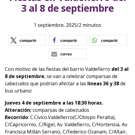
3 al 8 de septiembre
1 septiembre, 2025
/
2 minutos
(se abre en nueva ventana)
(se abre en nueva vent
(se ab
compartir
compartir
compartir
correo
Con motivo de las fiestas del barrio Valdefierro
del 3 al
8 de septiembre
, se van a celebrar comparsas de
cabezudos que podrían afectar a las
líneas 36 y 38
de
bus urbano:
Jueves 4 de septiembre a las 18:30 horas.
Alteración:
comparsas de cabezudos
Recorrido
: C.Civico.Valdefierro(C/Obispo Peralta),
C/Capricornio, C/Rigel, Av. Valdefierro, C/Hortensia, Av.
Francisca Millán Serrano, C/Federico Ozanam, C/Altair,