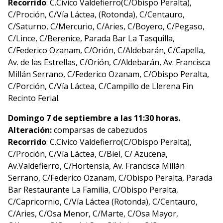
Recorrido
: C.Civico Valdefierro(C/Obispo Peralta),
C/Proción, C/Vía Láctea, (Rotonda), C/Centauro,
C/Saturno, C/Mercurio, C/Aries, C/Boyero, C/Pegaso,
C/Lince, C/Berenice, Parada Bar La Tasquilla,
C/Federico Ozanam, C/Orión, C/Aldebarán, C/Capella,
Av. de las Estrellas, C/Orión, C/Aldebarán, Av. Francisca
Millán Serrano, C/Federico Ozanam, C/Obispo Peralta,
C/Porción, C/Vía Láctea, C/Campillo de Llerena Fin
Recinto Ferial.
Domingo 7 de septiembre a las 11:30 horas.
Alteración:
comparsas de cabezudos
Recorrido
: C.Civico Valdefierro(C/Obispo Peralta),
C/Proción, C/Vía Láctea, C/Biel, C/ Azucena,
Av.Valdefierro, C/Hortensia, Av. Francisca Millán
Serrano, C/Federico Ozanam, C/Obispo Peralta, Parada
Bar Restaurante La Familia, C/Obispo Peralta,
C/Capricornio, C/Vía Láctea (Rotonda), C/Centauro,
C/Aries, C/Osa Menor, C/Marte, C/Osa Mayor,