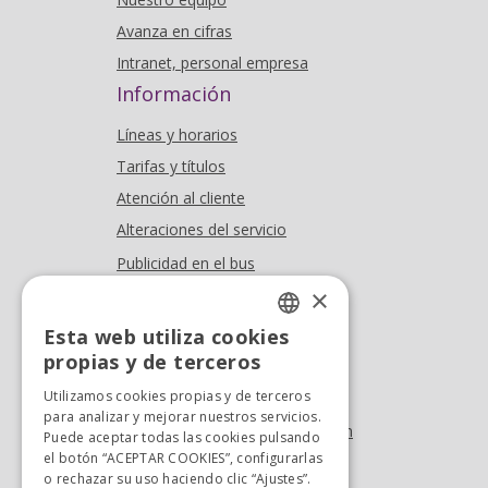
Avanza en cifras
Intranet, personal empresa
Información
Líneas y horarios
Tarifas y títulos
Atención al cliente
Alteraciones del servicio
Publicidad en el bus
Dónde estamos
×
Esta web utiliza cookies
Oficina At. al cliente
SPANISH
propias y de terceros
Tel. +34 976 900 085
SPANISH
Utilizamos cookies propias y de terceros
Tel. +34 900 923 181
para analizar y mejorar nuestros servicios.
info.zaragoza@avanzagrupo.com
Puede aceptar todas las cookies pulsando
el botón “ACEPTAR COOKIES”, configurarlas
Sugerencias y reclamaciones
o rechazar su uso haciendo clic “Ajustes”.