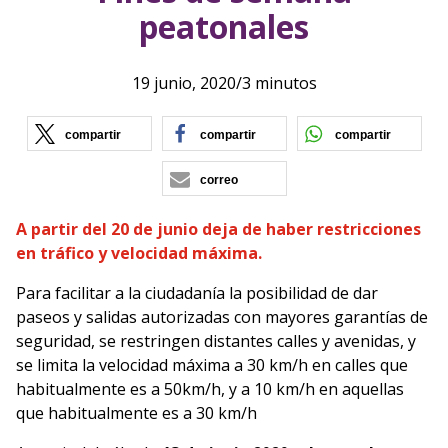
peatonales
19 junio, 2020
/
3 minutos
(se abre en nueva ventana)
(se abre en nueva vent
(se ab
compartir
compartir
compartir
correo
A partir del 20 de junio deja de haber restricciones
en tráfico y velocidad máxima.
Para facilitar a la ciudadanía la posibilidad de dar
paseos y salidas autorizadas con mayores garantías de
seguridad, se restringen distantes calles y avenidas, y
se limita la velocidad máxima a 30 km/h en calles que
habitualmente es a 50km/h, y a 10 km/h en aquellas
que habitualmente es a 30 km/h