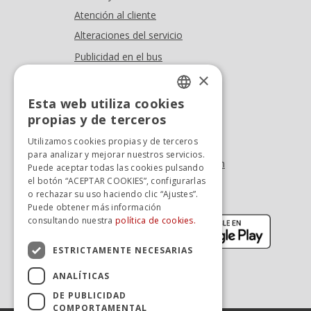
Atención al cliente
Alteraciones del servicio
Publicidad en el bus
Dónde estamos
×
Esta web utiliza cookies
Oficina At. al cliente
SPANISH
propias y de terceros
Tel. +34 976 900 085
SPANISH
Utilizamos cookies propias y de terceros
Tel. +34 900 923 181
para analizar y mejorar nuestros servicios.
info.zaragoza@avanzagrupo.com
Puede aceptar todas las cookies pulsando
el botón “ACEPTAR COOKIES”, configurarlas
Sugerencias y reclamaciones
o rechazar su uso haciendo clic “Ajustes”.
Descarga la APP:
Puede obtener más información
(se abre en nueva ventana)
(se abr
consultando nuestra
política de cookies.
ESTRICTAMENTE NECESARIAS
ANALÍTICAS
DE PUBLICIDAD
COMPORTAMENTAL