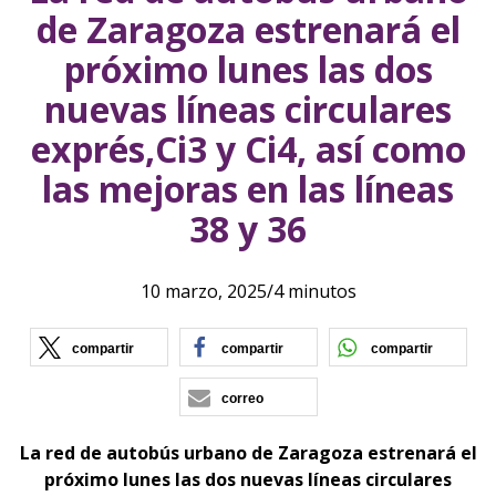
de Zaragoza estrenará el
próximo lunes las dos
nuevas líneas circulares
exprés,Ci3 y Ci4, así como
las mejoras en las líneas
38 y 36
10 marzo, 2025
/
4 minutos
(se abre en nueva ventana)
(se abre en nueva vent
(se ab
compartir
compartir
compartir
correo
La red de autobús urbano de Zaragoza estrenará el
próximo lunes las dos nuevas líneas circulares