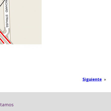
Siguiente
»
stamos