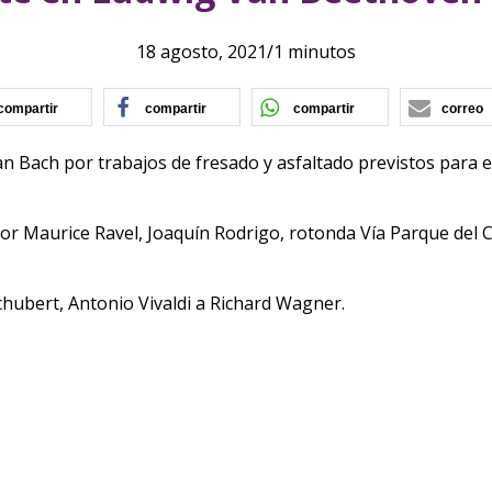
18 agosto, 2021
/
1 minutos
(se abre en nueva ventana)
(se abre en nueva ventana)
(se abre en nu
compartir
compartir
compartir
correo
Bach por trabajos de fresado y asfaltado previstos para el 
 por Maurice Ravel, Joaquín Rodrigo, rotonda Vía Parque del 
hubert, Antonio Vivaldi a Richard Wagner.