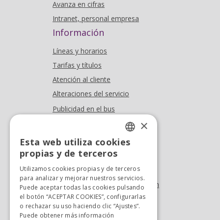
Avanza en cifras
Intranet, personal empresa
Información
Líneas y horarios
Tarifas y títulos
Atención al cliente
Alteraciones del servicio
Publicidad en el bus
Dónde estamos
×
Esta web utiliza cookies
Oficina At. al cliente
SPANISH
propias y de terceros
Tel. +34 976 900 085
SPANISH
Utilizamos cookies propias y de terceros
Tel. +34 900 923 181
para analizar y mejorar nuestros servicios.
info.zaragoza@avanzagrupo.com
Puede aceptar todas las cookies pulsando
el botón “ACEPTAR COOKIES”, configurarlas
Sugerencias y reclamaciones
o rechazar su uso haciendo clic “Ajustes”.
Descarga la APP:
Puede obtener más información