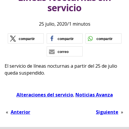
servicio
25 julio, 2020
/
1 minutos
(se abre en nueva ventana)
(se abre en nueva vent
(se ab
compartir
compartir
compartir
correo
El servicio de líneas nocturnas a partir del 25 de julio
queda suspendido.
Alteraciones del servicio
, 
Noticias Avanza
«
Anterior
Siguiente
»