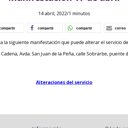
14 abril, 2022
/
1 minutos
(se abre en nueva ventana)
(se abre en nueva ventana)
(se abre en nu
compartir
compartir
compartir
correo
ta la siguiente manifestación que puede alterar el servicio de 
la Cadena, Avda. San Juan de la Peña, calle Sobrarbe, puente 
Alteraciones del servicio