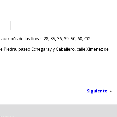
eva ventana)
autobús de las líneas 28, 35, 36, 39, 50, 60, Ci2 :
de Piedra, paseo Echegaray y Caballero, calle Ximénez de
Siguiente
»