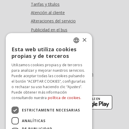
Tarifas y títulos
Atención al cliente
Alteraciones del servicio
Publicidad en el bus
Dónde estamos
×
Esta web utiliza cookies
Oficina At. al cliente
SPANISH
propias y de terceros
Tel. +34 976 900 085
SPANISH
Utilizamos cookies propias y de terceros
Tel. +34 900 923 181
para analizar y mejorar nuestros servicios.
info.zaragoza@avanzagrupo.com
Puede aceptar todas las cookies pulsando
el botón “ACEPTAR COOKIES”, configurarlas
Sugerencias y reclamaciones
o rechazar su uso haciendo clic “Ajustes”.
Descarga la APP:
Puede obtener más información
(se abre en nueva ventana)
(se abr
consultando nuestra
política de cookies.
ESTRICTAMENTE NECESARIAS
ANALÍTICAS
DE PUBLICIDAD