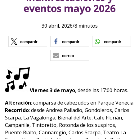
eventos mayo 2026
30 abril, 2026
/
8 minutos
(se abre en nueva ventana)
(se abre en nueva vent
(se ab
compartir
compartir
compartir
correo
Viernes 3 de mayo
, desde las 17:00 horas.
Alteración
: comparsa de cabezudos en Parque Venecia
Recorrido
: desde Andrea Palladio, Gondoleros, Carlos
Scarpa, La Vagalonga, Bienal del Arte, Café Florián,
Campanile, Tintoretto, Rotonda de los suspiros,
Puente Rialto, Cannaregio, Carlos Scarpa, Teatro La