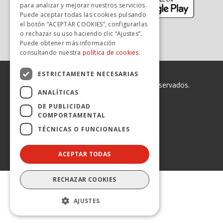
para analizar y mejorar nuestros servicios.
Puede aceptar todas las cookies pulsando
el botón “ACEPTAR COOKIES”, configurarlas
o rechazar su uso haciendo clic “Ajustes”.
Puede obtener más información
consultando nuestra
política de cookies.
ESTRICTAMENTE NECESARIAS
© 2026 Avanza. Todos los derechos reservados.
ANALÍTICAS
Enlaces legales
Declaración de Accesibilidad
DE PUBLICIDAD
Aviso legal
COMPORTAMENTAL
Política de privacidad
TÉCNICAS O FUNCIONALES
Política de cookies
Canal Ético
ACEPTAR TODAS
RECHAZAR COOKIES
AJUSTES