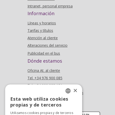
Intranet, personal empresa
Información
Líneas y horarios
Tarifas y títulos
Atención al cliente
Alteraciones del servicio
Publicidad en el bus
Dónde estamos
Oficina At. al cliente
Tel. +34 976 900 085
Tel. +34 900 923 181
×
info.zaragoza@avanzagrupo.com
Esta web utiliza cookies
Sugerencias y reclamaciones
SPANISH
propias y de terceros
Descarga la APP:
SPANISH
Utilizamos cookies propias y de terceros
(se abre en nueva ventana)
(se abr