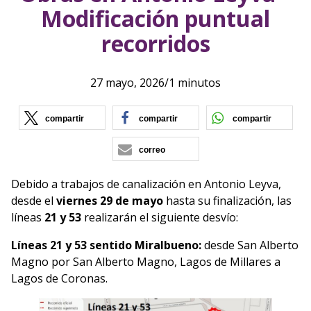
Modificación puntual
recorridos
27 mayo, 2026
/
1 minutos
(se abre en nueva ventana)
(se abre en nueva vent
(se ab
compartir
compartir
compartir
correo
Debido a trabajos de canalización en Antonio Leyva,
desde el
viernes 29 de mayo
hasta su finalización, las
líneas
21 y 53
realizarán el siguiente desvío:
Líneas 21 y 53 sentido Miralbueno:
desde San Alberto
Magno por San Alberto Magno, Lagos de Millares a
Lagos de Coronas.