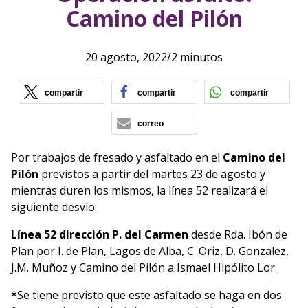
Camino del Pilón
20 agosto, 2022
/
2 minutos
(se abre en nueva ventana)
(se abre en nueva vent
(se ab
compartir
compartir
compartir
correo
Por trabajos de fresado y asfaltado en el
Camino del
Pilón
previstos a partir del martes 23 de agosto y
mientras duren los mismos, la línea 52 realizará el
siguiente desvío:
Línea 52 dirección P. del Carmen
desde Rda. Ibón de
Plan por I. de Plan, Lagos de Alba, C. Oriz, D. Gonzalez,
J.M. Muñoz y Camino del Pilón a Ismael Hipólito Lor.
*Se tiene previsto que este asfaltado se haga en dos