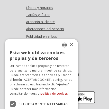
Líneas y horarios
Tarifas y títulos
Atención al cliente
Alteraciones del servicio
Publicidad en el bus
×
Dónde estamos
Esta web utiliza cookies
Oficina At. al cliente
SPANISH
propias y de terceros
Tel. +34 976 900 085
SPANISH
Utilizamos cookies propias y de terceros
Tel. +34 900 923 181
para analizar y mejorar nuestros servicios.
info.zaragoza@avanzagrupo.com
Puede aceptar todas las cookies pulsando
el botón “ACEPTAR COOKIES”, configurarlas
Sugerencias y reclamaciones
o rechazar su uso haciendo clic “Ajustes”.
Descarga la APP:
Puede obtener más información
(se abre en nueva ventana)
(se abr
consultando nuestra
política de cookies.
ESTRICTAMENTE NECESARIAS