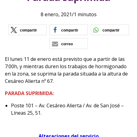
8 enero, 2021
/
1 minutos
(se abre en nueva ventana)
(se abre en nueva vent
(se ab
compartir
compartir
compartir
correo
El lunes 11 de enero está previsto que a partir de las
7:00h, y mientras duren los trabajos de hormigonado
en la zona, se suprima la parada situada a la altura de
Cesáreo Alierta nº 67.
PARADA SUPRIMIDA:
Poste 101 – Av. Cesáreo Alierta / Av. de San José –
Líneas 25, 51.
Alteraciones del servicio