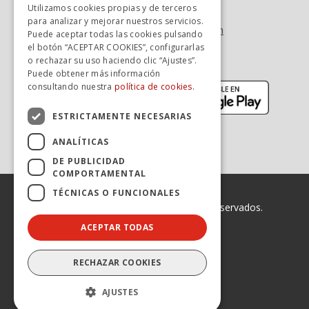
Utilizamos cookies propias y de terceros
Tel. +34 900 923 181
para analizar y mejorar nuestros servicios.
info.zaragoza@avanzagrupo.com
Puede aceptar todas las cookies pulsando
el botón “ACEPTAR COOKIES”, configurarlas
Sugerencias y reclamaciones
o rechazar su uso haciendo clic “Ajustes”.
Descarga la APP:
Puede obtener más información
(se abre en nueva ventana)
(se abr
consultando nuestra
política de cookies.
ESTRICTAMENTE NECESARIAS
ANALÍTICAS
DE PUBLICIDAD
COMPORTAMENTAL
TÉCNICAS O FUNCIONALES
© 2026 Avanza. Todos los derechos reservados.
ACEPTAR TODAS
Enlaces legales
Declaración de Accesibilidad
Aviso legal
RECHAZAR COOKIES
Política de privacidad
Política de cookies
Canal Ético
AJUSTES