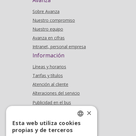
Avanza
Sobre Avanza
Nuestro compromiso
Nuestro equipo
Avanza en cifras
Intranet, personal empresa
Información
Líneas y horarios
Tarifas y títulos
Atención al cliente
Alteraciones del servicio
Publicidad en el bus
Dónde estamos
×
Esta web utiliza cookies
Oficina At. al cliente
SPANISH
propias y de terceros
Tel. +34 976 900 085
SPANISH