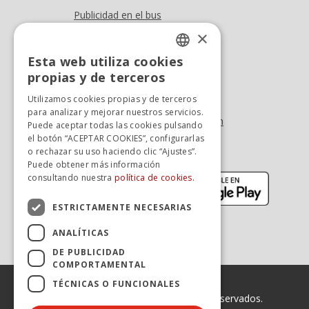
Publicidad en el bus
Dónde estamos
×
Esta web utiliza cookies
Oficina At. al cliente
SPANISH
propias y de terceros
Tel. +34 976 900 085
SPANISH
Utilizamos cookies propias y de terceros
Tel. +34 900 923 181
para analizar y mejorar nuestros servicios.
info.zaragoza@avanzagrupo.com
Puede aceptar todas las cookies pulsando
el botón “ACEPTAR COOKIES”, configurarlas
Sugerencias y reclamaciones
o rechazar su uso haciendo clic “Ajustes”.
Descarga la APP:
Puede obtener más información
(se abre en nueva ventana)
(se abr
consultando nuestra
política de cookies.
ESTRICTAMENTE NECESARIAS
ANALÍTICAS
DE PUBLICIDAD
COMPORTAMENTAL
TÉCNICAS O FUNCIONALES
© 2026 Avanza. Todos los derechos reservados.