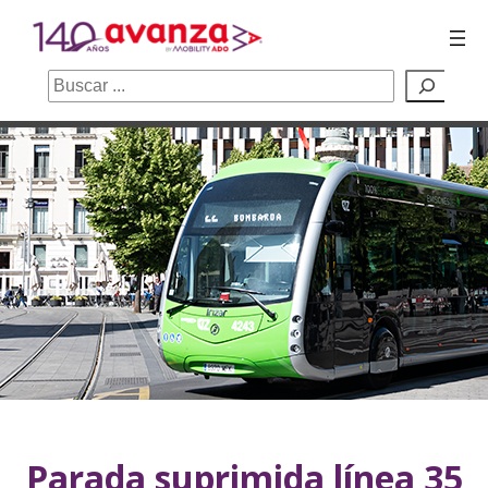
Buscar
Saltar
al
contenido
Parada suprimida línea 35