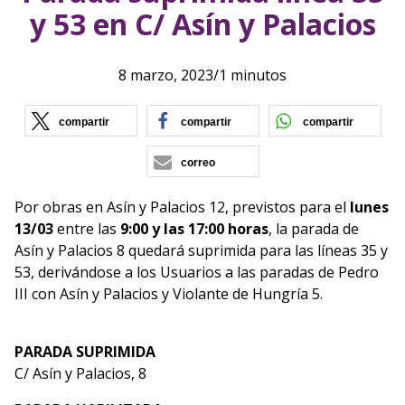
y 53 en C/ Asín y Palacios
8 marzo, 2023
/
1 minutos
(se abre en nueva ventana)
(se abre en nueva vent
(se ab
compartir
compartir
compartir
correo
Por obras en Asín y Palacios 12, previstos para el
lunes
13/03
entre las
9:00 y las 17:00 horas
, la parada de
Asín y Palacios 8 quedará suprimida para las líneas 35 y
53, derivándose a los Usuarios a las paradas de Pedro
III con Asín y Palacios y Violante de Hungría 5.
PARADA SUPRIMIDA
C/ Asín y Palacios, 8