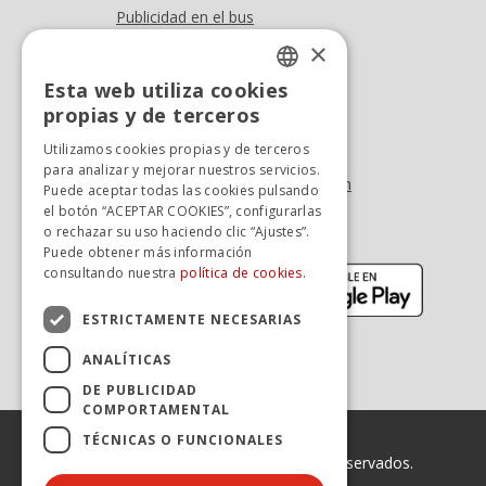
Publicidad en el bus
Dónde estamos
×
Esta web utiliza cookies
Oficina At. al cliente
SPANISH
propias y de terceros
Tel. +34 976 900 085
SPANISH
Utilizamos cookies propias y de terceros
Tel. +34 900 923 181
para analizar y mejorar nuestros servicios.
info.zaragoza@avanzagrupo.com
Puede aceptar todas las cookies pulsando
el botón “ACEPTAR COOKIES”, configurarlas
Sugerencias y reclamaciones
o rechazar su uso haciendo clic “Ajustes”.
Descarga la APP:
Puede obtener más información
(se abre en nueva ventana)
(se abr
consultando nuestra
política de cookies.
ESTRICTAMENTE NECESARIAS
ANALÍTICAS
DE PUBLICIDAD
COMPORTAMENTAL
TÉCNICAS O FUNCIONALES
© 2026 Avanza. Todos los derechos reservados.