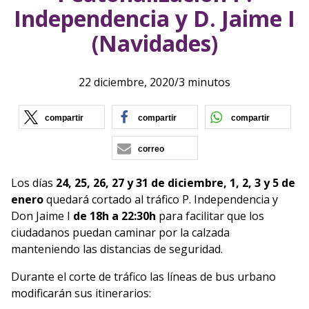
Independencia y D. Jaime I
(Navidades)
22 diciembre, 2020
/
3 minutos
(se abre en nueva ventana)
(se abre en nueva vent
(se ab
compartir
compartir
compartir
correo
Los días
24, 25, 26, 27 y 31 de diciembre, 1, 2, 3 y 5 de
enero
quedará cortado al tráfico P. Independencia y
Don Jaime I
de 18h a 22:30h
para facilitar que los
ciudadanos puedan caminar por la calzada
manteniendo las distancias de seguridad.
Durante el corte de tráfico las líneas de bus urbano
modificarán sus itinerarios: