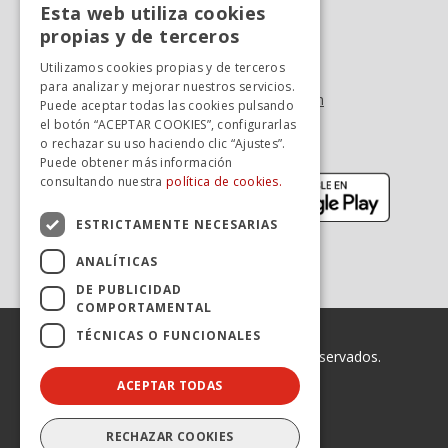
Esta web utiliza cookies
Oficina At. al cliente
SPANISH
propias y de terceros
Tel. +34 976 900 085
SPANISH
Utilizamos cookies propias y de terceros
Tel. +34 900 923 181
para analizar y mejorar nuestros servicios.
info.zaragoza@avanzagrupo.com
Puede aceptar todas las cookies pulsando
el botón “ACEPTAR COOKIES”, configurarlas
Sugerencias y reclamaciones
o rechazar su uso haciendo clic “Ajustes”.
Descarga la APP:
Puede obtener más información
(se abre en nueva ventana)
(se abr
consultando nuestra
política de cookies.
ESTRICTAMENTE NECESARIAS
ANALÍTICAS
DE PUBLICIDAD
COMPORTAMENTAL
TÉCNICAS O FUNCIONALES
© 2026 Avanza. Todos los derechos reservados.
ACEPTAR TODAS
Enlaces legales
Declaración de Accesibilidad
Aviso legal
RECHAZAR COOKIES
Política de privacidad