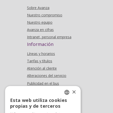
Sobre Avanza
Nuestro compromiso
Nuestro equipo
Avanza en cifras
Intranet, personal empresa
Información
Líneas y horarios
Tarifas y títulos
Atención al cliente
Alteraciones del servicio
Publicidad en el bus
×
Dónde estamos
Esta web utiliza cookies
Oficina At. al cliente
SPANISH
propias y de terceros
Tel. +34 976 900 085
SPANISH