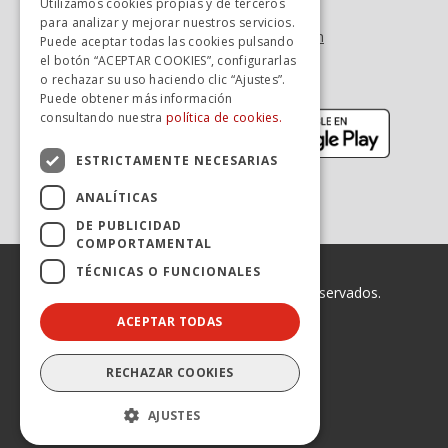
Utilizamos cookies propias y de terceros
Tel. +34 900 923 181
para analizar y mejorar nuestros servicios.
info.zaragoza@avanzagrupo.com
Puede aceptar todas las cookies pulsando
el botón “ACEPTAR COOKIES”, configurarlas
Sugerencias y reclamaciones
o rechazar su uso haciendo clic “Ajustes”.
Descarga la APP:
Puede obtener más información
(se abre en nueva ventana)
(se abr
consultando nuestra
política de cookies.
ESTRICTAMENTE NECESARIAS
ANALÍTICAS
DE PUBLICIDAD
COMPORTAMENTAL
TÉCNICAS O FUNCIONALES
© 2026 Avanza. Todos los derechos reservados.
ACEPTAR TODAS
Enlaces legales
Declaración de Accesibilidad
Aviso legal
RECHAZAR COOKIES
Política de privacidad
Política de cookies
AJUSTES
Canal Ético