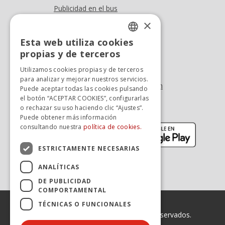
Publicidad en el bus
Dónde estamos
×
Esta web utiliza cookies
Oficina At. al cliente
SPANISH
propias y de terceros
Tel. +34 976 900 085
SPANISH
Utilizamos cookies propias y de terceros
Tel. +34 900 923 181
para analizar y mejorar nuestros servicios.
info.zaragoza@avanzagrupo.com
Puede aceptar todas las cookies pulsando
el botón “ACEPTAR COOKIES”, configurarlas
Sugerencias y reclamaciones
o rechazar su uso haciendo clic “Ajustes”.
Descarga la APP:
Puede obtener más información
(se abre en nueva ventana)
(se abr
consultando nuestra
política de cookies.
ESTRICTAMENTE NECESARIAS
ANALÍTICAS
DE PUBLICIDAD
COMPORTAMENTAL
TÉCNICAS O FUNCIONALES
© 2026 Avanza. Todos los derechos reservados.