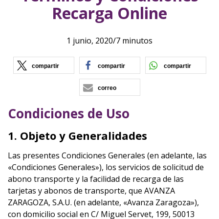
Recarga Online
1 junio, 2020
/
7 minutos
(se abre en nueva ventana)
(se abre en nueva vent
(se ab
compartir
compartir
compartir
correo
Condiciones de Uso
1. Objeto y Generalidades
Las presentes Condiciones Generales (en adelante, las
«Condiciones Generales»), los servicios de solicitud de
abono transporte y la facilidad de recarga de las
tarjetas y abonos de transporte, que AVANZA
ZARAGOZA, S.A.U. (en adelante, «Avanza Zaragoza»),
con domicilio social en C/ Miguel Servet, 199, 50013