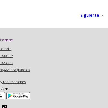
Siguiente
»
stamos
l cliente
6 900 085
0 923 181
oza@avanzagrupo.co
 y reclamaciones
a APP:
(se abre en nueva ventana)
(se abre en nueva ventana)