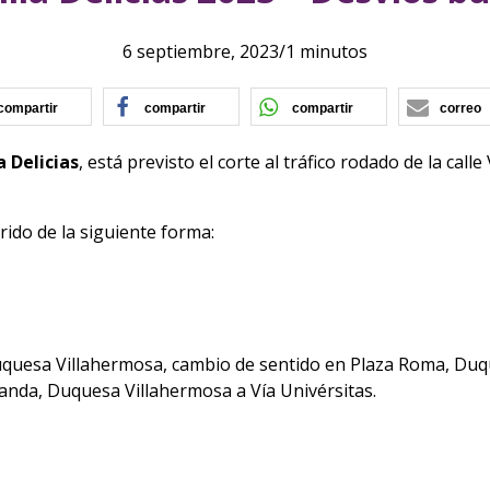
6 septiembre, 2023
/
1 minutos
(se abre en nueva ventana)
(se abre en nueva ventana)
(se abre en nu
compartir
compartir
compartir
correo
a Delicias
, está previsto el corte al tráfico rodado de la call
rido de la siguiente forma:
quesa Villahermosa, cambio de sentido en Plaza Roma, Duqu
anda, Duquesa Villahermosa a Vía Univérsitas.