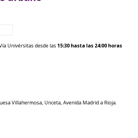
eva ventana)
e Vía Univérsitas desde las
15:30 hasta las 24:00 horas
esa Villahermosa, Unceta, Avenida Madrid a Rioja.