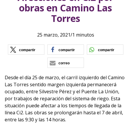
obras en Camino Las
Torres
25 marzo, 2021
/
1 minutos
(se abre en nueva ventana)
(se abre en nueva vent
(se ab
compartir
compartir
compartir
correo
Desde el día 25 de marzo, el carril izquierdo del Camino
Las Torres sentido margen izquierda permanecerá
ocupado, entre Silvestre Pérez y el Puente La Unión,
por trabajos de reparación del sistema de riego. Esta
situación puede afectar a los tiempos de llegada de la
línea Ci2. Las obras se prolongarán hasta el 7 de abril,
entre las 9:30 y las 14 horas.