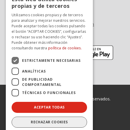
SPANISH
propias y de terceros
Tel. +34 976 900 085
SPANISH
Utilizamos cookies propias y de terceros
Tel. +34 900 923 181
para analizar y mejorar nuestros servicios.
info.zaragoza@avanzagrupo.com
Puede aceptar todas las cookies pulsando
el botón “ACEPTAR COOKIES”, configurarlas
Sugerencias y reclamaciones
o rechazar su uso haciendo clic “Ajustes”.
Descarga la APP:
Puede obtener más información
(se abre en nueva ventana)
(se abr
consultando nuestra
política de cookies.
ESTRICTAMENTE NECESARIAS
ANALÍTICAS
DE PUBLICIDAD
COMPORTAMENTAL
TÉCNICAS O FUNCIONALES
© 2026 Avanza. Todos los derechos reservados.
ACEPTAR TODAS
Enlaces legales
Declaración de Accesibilidad
Aviso legal
RECHAZAR COOKIES
Política de privacidad
Política de cookies