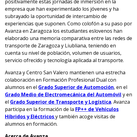
positivamente estas jornadas de inmersión en la
empresa que han experimentado los jóvenes y ha
subrayado la oportunidad de intercambio de
experiencias que suponen. Como colofón a su paso por
Avanza en Zaragoza los estudiantes eslovenos han
elaborado una memoria comparativa entre las redes de
transporte de Zaragoza y Liubliana, teniendo en
cuenta su nivel de población, volumen de usuarios,
servicio ofrecido y tecnología aplicada al transporte.
Avanza y Centro San Valero mantienen una estrecha
colaboración en Formación Profesional Dual con
alumnos en el
Grado Superior de Automoción
, en el
Grado Medio de Electromecánica del Automóvil
y en
el
Grado Superior de Transporte y Logística
. Avanza
participa en la formación de la
FP++ de Vehículos
(se abre en nueva ventana)
Híbridos y Eléctricos
y también acoge visitas de
alumnos en formación.
Acerca de Avanza