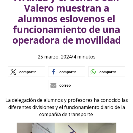
Valero muestran a
alumnos eslovenos el
funcionamiento de una
operadora de movilidad
25 marzo, 2024
/
4 minutos
(se abre en nueva ventana)
(se abre en nueva vent
(se ab
compartir
compartir
compartir
correo
La delegación de alumnos y profesores ha conocido las
diferentes divisiones y el funcionamiento diario de la
compañía de transporte