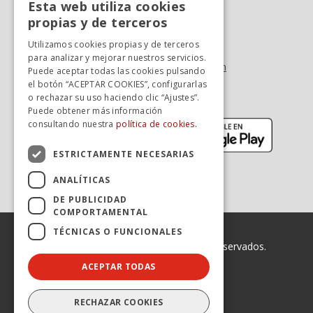
Esta web utiliza cookies
Oficina At. al cliente
SPANISH
propias y de terceros
Tel. +34 976 900 085
SPANISH
Utilizamos cookies propias y de terceros
Tel. +34 900 923 181
para analizar y mejorar nuestros servicios.
info.zaragoza@avanzagrupo.com
Puede aceptar todas las cookies pulsando
el botón “ACEPTAR COOKIES”, configurarlas
Sugerencias y reclamaciones
o rechazar su uso haciendo clic “Ajustes”.
Descarga la APP:
Puede obtener más información
(se abre en nueva ventana)
(se abr
consultando nuestra
política de cookies.
ESTRICTAMENTE NECESARIAS
ANALÍTICAS
DE PUBLICIDAD
COMPORTAMENTAL
TÉCNICAS O FUNCIONALES
© 2026 Avanza. Todos los derechos reservados.
ACEPTAR TODAS
Enlaces legales
Declaración de Accesibilidad
Aviso legal
RECHAZAR COOKIES
Política de privacidad