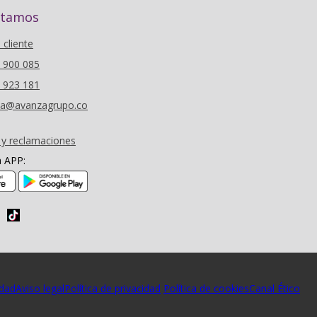
stamos
l cliente
6 900 085
0 923 181
oza@avanzagrupo.co
 y reclamaciones
a APP:
(se abre en nueva ventana)
(se abre en nueva ventana)
idad
Aviso legal
Política de privacidad
Política de cookies
Canal Ético