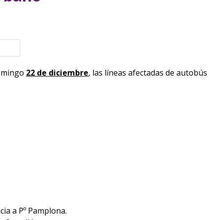
eva ventana)
omingo
22 de diciembre
, las líneas afectadas de autobús
cia a Pº Pamplona.