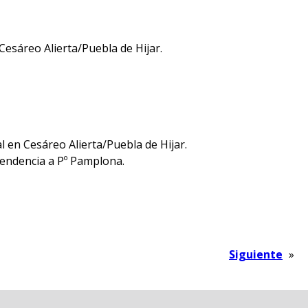
esáreo Alierta/Puebla de Hijar.
l en Cesáreo Alierta/Puebla de Hijar.
pendencia a Pº Pamplona.
Siguiente
»