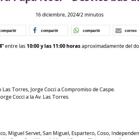
16 diciembre, 2024
/
2 minutos
(se abre en nueva ventana)
(se abre en nueva ventana)
(se abre en nu
compartir
compartir
compartir
correo
4”
entre las
10:00 y las 11:00 horas
aproximadamente del d
 Las Torres, Jorge Cocci a Compromiso de Caspe.
rge Cocci a la Av. Las Torres.
nco, Miguel Servet, San Miguel, Espartero, Coso, Independen