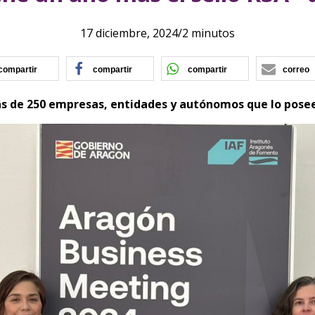
17 diciembre, 2024
/
2 minutos
(se abre en nueva ventana)
(se abre en nueva ventana)
(se abre en nu
compartir
compartir
compartir
correo
más de 250 empresas, entidades y autónomos que lo pose