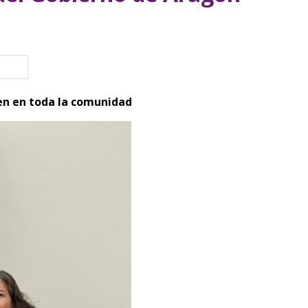
eva ventana)
en en toda la comunidad