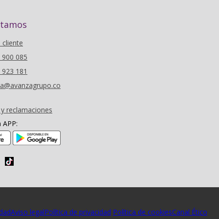
stamos
l cliente
6 900 085
0 923 181
oza@avanzagrupo.co
 y reclamaciones
a APP:
(se abre en nueva ventana)
(se abre en nueva ventana)
idad
Aviso legal
Política de privacidad
Política de cookies
Canal Ético