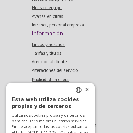
Nuestro equipo
Avanza en cifras
Intranet, personal empresa
Información
Líneas y horarios
Tarifas y títulos
Atención al cliente
Alteraciones del servicio
Publicidad en el bus
×
Dónde estamos
Esta web utiliza cookies
Oficina At. al cliente
SPANISH
propias y de terceros
Tel. +34 976 900 085
SPANISH
Utilizamos cookies propias y de terceros
Tel. +34 900 923 181
para analizar y mejorar nuestros servicios.
info.zaragoza@avanzagrupo.com
Puede aceptar todas las cookies pulsando
el botón “ACEPTAR COOKIES”, configurarlas