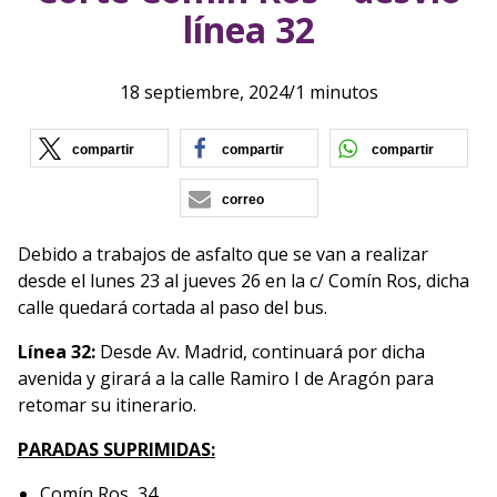
línea 32
18 septiembre, 2024
/
1 minutos
(se abre en nueva ventana)
(se abre en nueva vent
(se ab
compartir
compartir
compartir
correo
Debido a trabajos de asfalto que se van a realizar
desde el lunes 23 al jueves 26 en la c/ Comín Ros, dicha
calle quedará cortada al paso del bus.
Línea 32:
Desde Av. Madrid, continuará por dicha
avenida y girará a la calle Ramiro I de Aragón para
retomar su itinerario.
PARADAS SUPRIMIDAS:
Comín Ros, 34