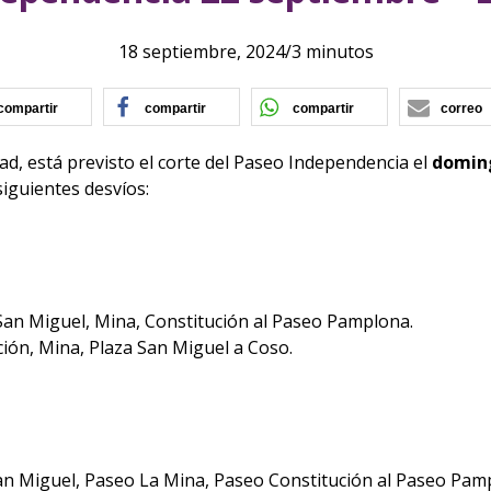
18 septiembre, 2024
/
3 minutos
(se abre en nueva ventana)
(se abre en nueva ventana)
(se abre en nu
compartir
compartir
compartir
correo
d, está previsto el corte del Paseo Independencia el
doming
siguientes desvíos:
San Miguel, Mina, Constitución al Paseo Pamplona.
ón, Mina, Plaza San Miguel a Coso.
an Miguel, Paseo La Mina, Paseo Constitución al Paseo Pam