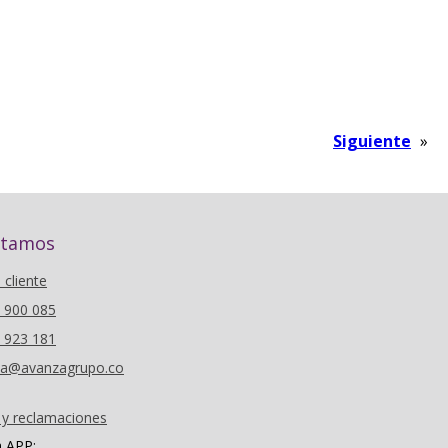
Siguiente
»
stamos
l cliente
6 900 085
0 923 181
oza@avanzagrupo.co
 y reclamaciones
a APP: