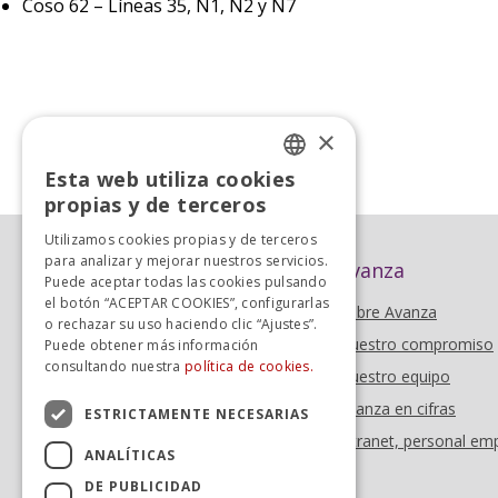
Coso 62 – Líneas 35, N1, N2 y N7
×
«
Anterior
Esta web utiliza cookies
SPANISH
propias y de terceros
SPANISH
Utilizamos cookies propias y de terceros
para analizar y mejorar nuestros servicios.
Avanza
Puede aceptar todas las cookies pulsando
el botón “ACEPTAR COOKIES”, configurarlas
Sobre Avanza
o rechazar su uso haciendo clic “Ajustes”.
Nuestro compromiso
Puede obtener más información
consultando nuestra
política de cookies.
Nuestro equipo
Avanza en cifras
ESTRICTAMENTE NECESARIAS
Intranet, personal em
ANALÍTICAS
DE PUBLICIDAD