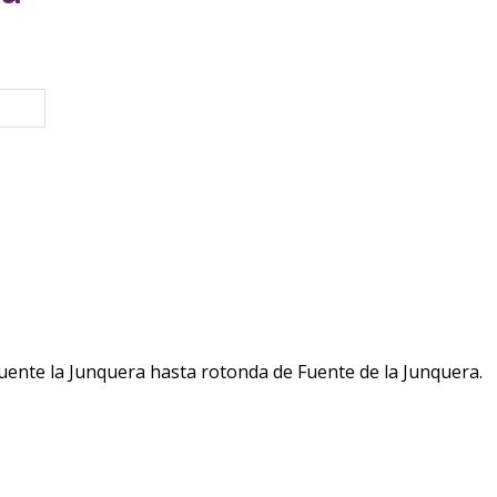
eva ventana)
Fuente la Junquera hasta rotonda de Fuente de la Junquera.