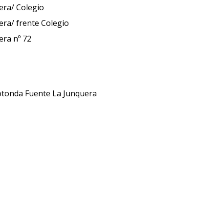
era/ Colegio
ra/ frente Colegio
nquera nº 72
otonda Fuente La Junquera