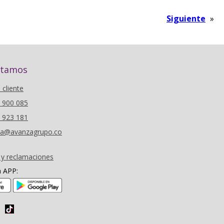
Siguiente
»
stamos
l cliente
6 900 085
0 923 181
oza@avanzagrupo.co
 y reclamaciones
a APP:
(se abre en nueva ventana)
(se abre en nueva ventana)