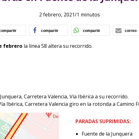
2 febrero, 2021
/
1 minutos
(se abre en nueva ventana)
(se abre en nueva ventana)
(se abre en nu
compartir
compartir
compartir
correo
e febrero
la línea 58 altera su recorrido.
nquera, Carretera Valencia, Vía Ibérica a su recorrido.
a Ibérica, Carretera Valencia giro en la rotonda a Camino 
PARADAS SUPRIMIDAS:
Fuente de la Junquera