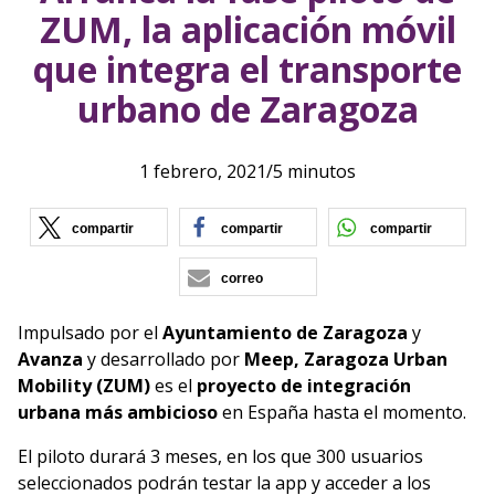
ZUM, la aplicación móvil
que integra el transporte
urbano de Zaragoza
1 febrero, 2021
/
5 minutos
(se abre en nueva ventana)
(se abre en nueva vent
(se ab
compartir
compartir
compartir
correo
Impulsado por el
Ayuntamiento de Zaragoza
y
Avanza
y desarrollado por
Meep, Zaragoza Urban
Mobility (ZUM)
es el
proyecto de integración
urbana más ambicioso
en España hasta el momento.
El piloto durará 3 meses, en los que 300 usuarios
seleccionados podrán testar la app y acceder a los