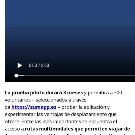
La prueba piloto durará 3 meses
y permitirá a 300
voluntarios – seleccionados a través
(se abre en nueva ventana)
de
https://zumapp.es
– probar la aplicación y
experimentar las ventajas de desplazamiento que
ofrece. Entre las más importantes se encuentra el
acceso a
rutas multimodales que permiten viajar de