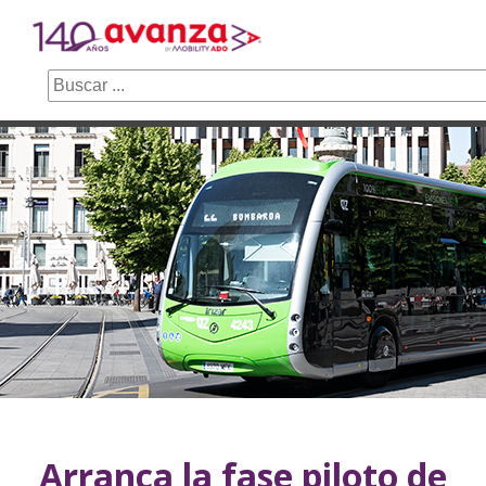
Buscar
Saltar
al
contenido
Arranca la fase piloto de