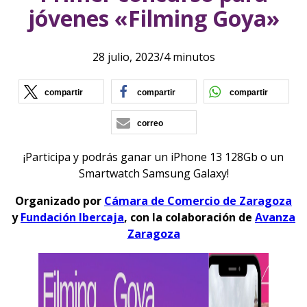
jóvenes «Filming Goya»
28 julio, 2023
/
4 minutos
(se abre en nueva ventana)
(se abre en nueva vent
(se ab
compartir
compartir
compartir
correo
¡Participa y podrás ganar un iPhone 13 128Gb o un
Smartwatch Samsung Galaxy!
Organizado por
Cámara de Comercio de Zaragoza
y
Fundación Ibercaja
, con la colaboración de
Avanza
Zaragoza