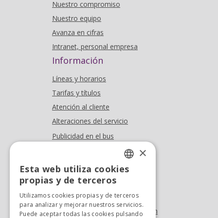
Nuestro compromiso
Nuestro equipo
Avanza en cifras
Intranet, personal empresa
Información
Líneas y horarios
Tarifas y títulos
Atención al cliente
Alteraciones del servicio
Publicidad en el bus
Dónde estamos
×
Esta web utiliza cookies
Oficina At. al cliente
SPANISH
propias y de terceros
Tel. +34 976 900 085
SPANISH
Utilizamos cookies propias y de terceros
Tel. +34 900 923 181
para analizar y mejorar nuestros servicios.
info.zaragoza@avanzagrupo.com
Puede aceptar todas las cookies pulsando